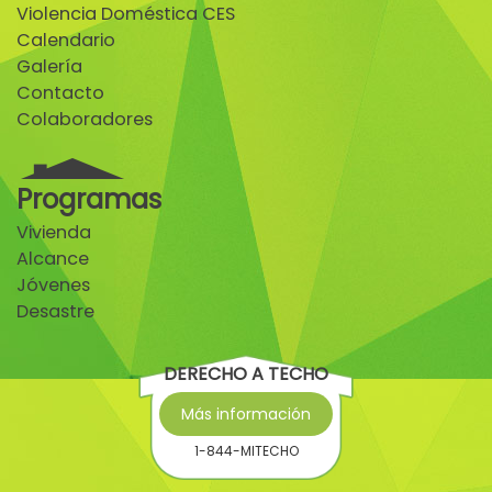
Violencia Doméstica CES
Calendario
Galería
Contacto
Colaboradores
Programas
Vivienda
Alcance
Jóvenes
Desastre
DERECHO A TECHO
Más información
1-844-MITECHO